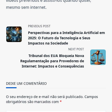
vídeos preferidos e assisti-los quando quiser,
mesmo sem internet.
<span
PREVIOUS POST
class="nav-
Perspectivas para a Inteligência Artificial em
subtitle
2025: O Futuro da Tecnologia e Seus
screen-
Impactos na Sociedade
reader-
NEXT POST
text">Page</span>
Tribunal dos EUA Bloqueia Nova
Regulamentação para Provedores de
Internet: Impactos e Consequências
DEIXE UM COMENTÁRIO
O seu endereço de e-mail não será publicado.
Campos
obrigatórios são marcados com
*