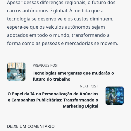
Apesar dessas diferenças regionais, o futuro dos
carros autônomos é global. À medida que a
tecnologia se desenvolve e os custos diminuem,
espera-se que os veículos autônomos sejam
adotados em todo o mundo, transformando a
forma como as pessoas e mercadorias se movem.
<span
PREVIOUS POST
class="nav-
Tecnologias emergentes que mudarão o
subtitle
futuro do trabalho
screen-
NEXT POST
reader-
O Papel da IA na Personalização de Anúncios
text">Page</span>
e Campanhas Publicitárias: Transformando o
Marketing Digital
DEIXE UM COMENTÁRIO