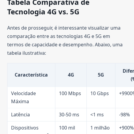
Tabela Comparativa de
Tecnologia 4G vs. 5G
Antes de prosseguir, é interessante visualizar uma
comparação entre as tecnologias 4G e 5G em
termos de capacidade e desempenho. Abaixo, uma
tabela ilustrativa:
Dife
Característica
4G
5G
(
Velocidade
100 Mbps
10 Gbps
+9900
Máxima
Latência
30-50 ms
<1 ms
-98%
Dispositivos
100 mil
1 milhão
+900%